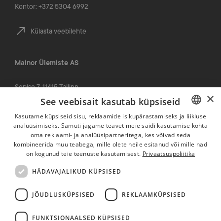
Kontor: +372 5304 6992
Külasta veebilehte
Mainor Ülemiste AS
Sepise 7, 11415 Tallinn
×
Tominga maja
See veebisait kasutab küpsiseid
info@mainorulemiste.ee
Kasutame küpsiseid sisu, reklaamide isikupärastamiseks ja liikluse
Kontor: +372 5304 6992
analüüsimiseks. Samuti jagame teavet meie saidi kasutamise kohta
ESTONIAN
Klienditugi (24 h)
: +372 644 6666
oma reklaami- ja analüüsipartneritega, kes võivad seda
ENGLISH
kombineerida muu teabega, mille olete neile esitanud või mille nad
on kogunud teie teenuste kasutamisest.
Privaatsuspoliitika
Külasta veebilehte
HÄDAVAJALIKUD KÜPSISED
Ülemiste City Residences OÜ
JÕUDLUSKÜPSISED
REKLAAMKÜPSISED
Valukoja 10, 11415 Tallinn
FUNKTSIONAALSED KÜPSISED