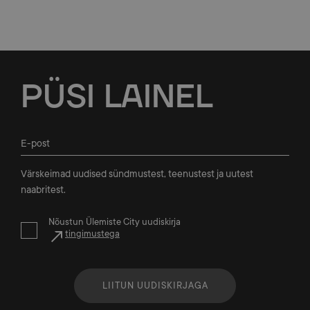
Jalus
PÜSI
LAINEL
Värskeimad uudised sündmustest, teenustest ja uutest
naabritest.
Nõustun Ülemiste City uudiskirja
tingimustega
LIITUN UUDISKIRJAGA