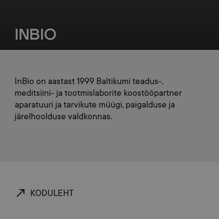
INBIO
InBio on aastast 1999 Baltikumi teadus-,
meditsiini- ja tootmislaborite koostööpartner
aparatuuri ja tarvikute müügi, paigalduse ja
järelhoolduse valdkonnas.
KODULEHT