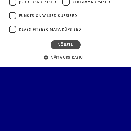
JÕUDLUSKÜPSISED
REKLAAMKÜPSISED
FUNKTSIONAALSED KÜPSISED
KLASSIFITSEERIMATA KÜPSISED
NÕUSTU
NÄITA ÜKSIKASJU
Andmed
ÜC andmevood, analüütika, liikuvusmustrid, BIM-mudelid,
energiatarbimine