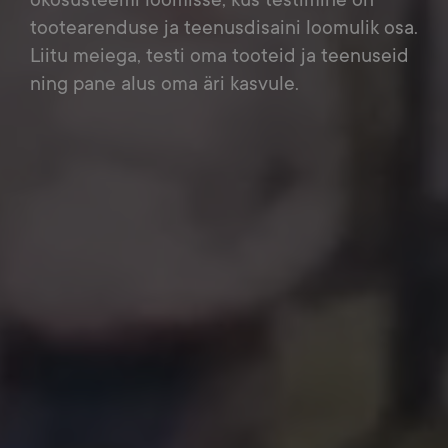
ökosüsteemi loomisse, kus testimine on
tootearenduse ja teenusdisaini loomulik osa.
Liitu meiega, testi oma tooteid ja teenuseid
ning pane alus oma äri kasvule.