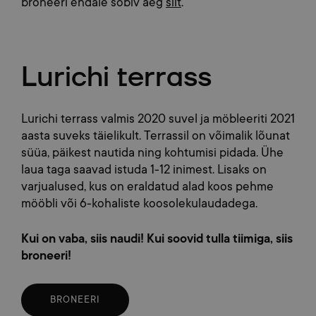
broneeri endale sobiv aeg
siit
.
Lurichi terrass
Lurichi terrass valmis 2020 suvel ja möbleeriti 2021
aasta suveks täielikult. Terrassil on võimalik lõunat
süüa, päikest nautida ning kohtumisi pidada. Ühe
laua taga saavad istuda 1-12 inimest. Lisaks on
varjualused, kus on eraldatud alad koos pehme
mööbli või 6-kohaliste koosolekulaudadega.
Kui on vaba, siis naudi! Kui soovid tulla tiimiga, siis
broneeri!
BRONEERI