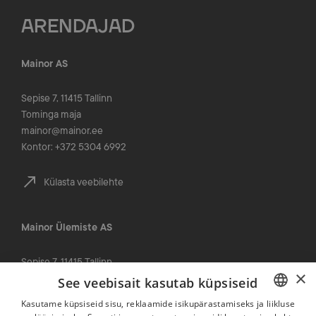
ARENDAJAD
Mainor AS
Sepise 7, 11415 Tallinn
Tominga maja
mainor@mainor.ee
Kontor: +372 5304 6992
Külasta veebilehte
Mainor Ülemiste AS
Sepise 7, 11415 Tallinn
×
Tominga maja
See veebisait kasutab küpsiseid
info@mainorulemiste.ee
Kasutame küpsiseid sisu, reklaamide isikupärastamiseks ja liikluse
Kontor: +372 5304 6992