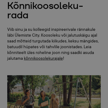
Kõnnikoosoleku-
rada
Viib sinu ja su kolleegid inspireerivale rännakule
läbi Ülemiste City. Koosoleku või jalutuskäigu ajal
saad mõtteid turgutada kiikudes, keksu mängides,
batuudil hüpates või tahvlile joonistades. Leia
kõnniteelt üles roheline joon ning saadki asuda
jalutama
kõnnikoosolekurajale
!