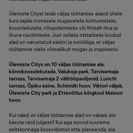
Ülemiste Cityst leiab väljas töötamise alasid ühele
kuni sajale inimesele mugavateks kohtumisteks,
koosolekuteks, nõupidamiseks või lihtsalt ilma ja
lõuna nautimiseks. Just selleks otstarbeks loodud
alad on varustatud elektri ja mööbliga, et väljas
töötamine oleks võimalikult mugav ja inspireeriv.
Ülemiste Citys on 10 väljas töötamise ala:
kõnnikoosolekurada, Valukoja park, Tervisemaja
terrass, Tervisemaja 2 välitööpaviljonid, Lurichi
terrass, Öpiku esine, Schmidti hoov, Viktori väljak,
Ülemiste City park ja Ettevõtlus kõrgkool Mainori
hoov.
Kui näed, et väljas töötamise alad on vabad, siis
kasuta neid julgesti! Kui aga soovid suurema
seltskonnaga koosviibimist ette planeerida, siis