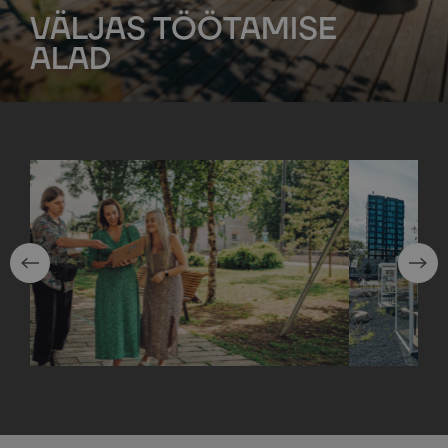
VÄLJAS TÖÖTAMISE
ALAD
EELMINE
JÄR