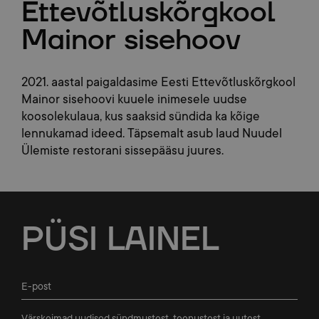
Ettevõtluskõrgkool
Mainor sisehoov
2021. aastal paigaldasime Eesti Ettevõtluskõrgkool
Mainor sisehoovi kuuele inimesele uudse
koosolekulaua, kus saaksid sündida ka kõige
lennukamad ideed. Täpsemalt asub laud Nuudel
Ülemiste restorani sissepääsu juures.
Jalus
PÜSI
LAINEL
Värskeimad uudised sündmustest, teenustest ja uutest