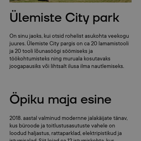
Ülemiste City park
On sinu jaoks, kui otsid rohelist asukohta veekogu
juures. Ülemiste City pargis on ca 20 lamamistooli
ja 20 tooli lõunasöögi söömiseks ja
töökohtumisteks ning muruala kosutavaks
joogapausiks või lihtsalt ilusa ilma nautlemiseks.
Öpiku maja esine
2018. aastal valminud modernne jalakäijate tänav,
kus büroode ja toitlustusasutuste vahele on
loodud haljastus, rattaparklad, elektripistikud ja
istumisalad. Siit leiad ca 12 istumiskohta, kus