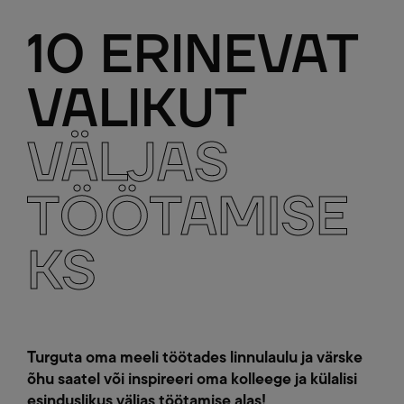
10 ERINEVAT
VALIKUT
VÄLJAS
TÖÖTAMISE
KS
Turguta oma meeli töötades linnulaulu ja värske
õhu saatel või inspireeri oma kolleege ja külalisi
esinduslikus väljas töötamise alas!