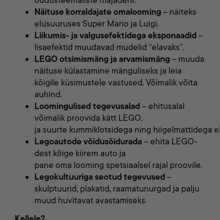
õudusteemaliste majadeni.
Näituse korraldajate omalooming
– näiteks
elusuuruses Super Mario ja Luigi.
Liikumis- ja valgusefektidega eksponaadid
–
lisaefektid muudavad mudelid “elavaks”.
LEGO otsimismäng
ja
arvamismäng
– muuda
näituse külastamine mänguliseks ja leia
kõigile küsimustele vastused. Võimalik võita
auhind.
Loomingulised tegevusalad
– ehitusalal
võimalik proovida kätt LEGO,
ja
suurte
kummiklotside
ga
ning
hiigelmattidega
e
Legoautode võidusõidurada
–
ehita
LEGO-
dest
kõige
kiirem
auto ja
pane
oma
looming
spetsiaalsel
rajal
proovile
.
Legokultuuriga seotud tegevused
–
skulptuurid, plakatid, raamatunurgad ja palju
muud huvitavat avastamiseks.
Kellele?