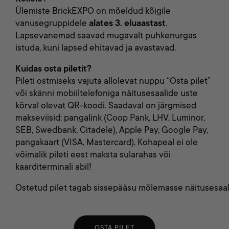
Ülemiste
Brick
EXPO
on mõeldud kõigile
vanusegruppidele
alates 3. eluaastast
.
Lapsevanemad saavad mugavalt puhkenurgas
istuda, kuni lapsed ehitavad ja avastavad.
Kuidas osta piletit?
Pileti ostmiseks vajuta allolevat nuppu “Osta pilet”
või skänni mobiiltelefoniga
näitusesaali
de
u
ste
kõrval olevat QR-koodi. Saadaval on järgmised
makseviisid: pangalink (Coop Pank, LHV, Luminor,
SEB, Swedbank, Citadele), Apple Pay, Google Pay,
pangakaart (VISA, Mastercard). Kohapeal ei ole
võimalik pileti eest maksta sularahas või
kaarditerminali abil!
Ostetud
pilet
tagab
sissepääsu
mõlemasse
näitusesaal
OSTA PILET