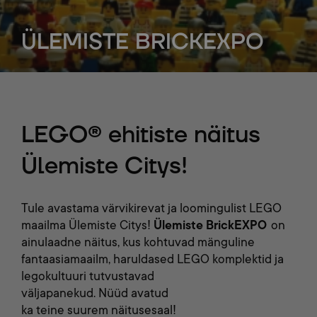
ÜLEMISTE BRICKEXPO
LEGO® ehitiste näitus
Ülemiste Citys!
Tule avastama värvikirevat ja loomingulist LEGO
maailma Ülemiste Citys!
Ülemiste
Brick
E
XPO
on
ainulaadne näitus, kus kohtuvad mänguline
fantaasiamaailm, haruldased LEGO komplektid ja
legokultuuri tutvustavad
väljapanekud.
Nüüd
avatud
ka
teine
suurem
näitusesaal
!