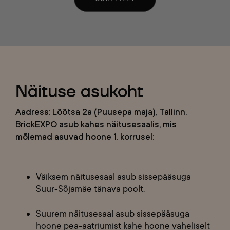
Näituse asukoht
Aadress: Lõõtsa 2a (Puusepa maja), Tallinn.
BrickEXPO asub kahes näitusesaalis, mis
mõlemad asuvad hoone 1. korrusel:
Väiksem näitusesaal asub sissepääsuga
Suur-Sõjamäe tänava poolt.
Suurem näitusesaal asub sissepääsuga
hoone pea-aatriumist kahe hoone vaheliselt