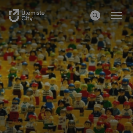
OTSI LEHELT
MENÜÜ