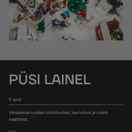
Jalus
PÜSI
LAINEL
Värskeimad uudised sündmustest, teenustest ja uutest
naabritest.