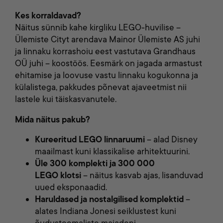
Kes korraldavad?
Näitus sünnib kahe kirgliku LEGO-huvilise –
Ülemiste Cityt arendava Mainor Ülemiste AS juhi
ja linnaku korrashoiu eest vastutava Grandhaus
OÜ juhi – koostöös. Eesmärk on jagada armastust
ehitamise ja loovuse vastu linnaku kogukonna ja
külalistega, pakkudes põnevat ajaveetmist nii
lastele kui täiskasvanutele.
Mida näitus pakub?
Kureeritud LEGO linnaruumi
– alad Disney
maailmast kuni klassikalise arhitektuurini.
Üle
3
00
komplekti
ja
3
00 000
LEGO
klotsi
– näitus kasvab ajas, lisanduvad
uued eksponaadid.
Haruldased ja nostalgilised komplektid
–
alates Indiana Jonesi seiklustest kuni