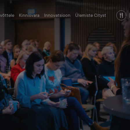
evõttele
Kinnisvara
Innovatsioon
Ülemiste Cityst