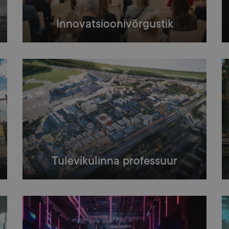
Innovatsioonivõrgustik
Tulevikulinna professuur