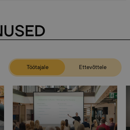
NUSED
Töötajale
Ettevõttele