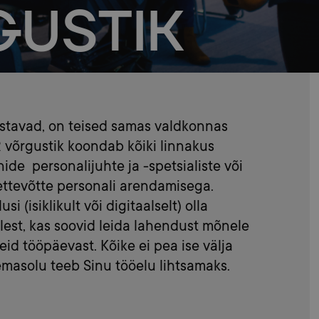
GUSTIK
õistavad, on teised samas valdkonnas
 võrgustik koondab kõiki linnakus
ide personalijuhte ja -spetsialiste või
ettevõtte personali arendamisega.
 (isiklikult või digitaalselt) olla
lest, kas soovid leida lahendust mõnele
eid tööpäevast. Kõike ei pea ise välja
masolu teeb Sinu tööelu lihtsamaks.