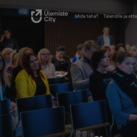
Mida teha?
Talendile ja ett