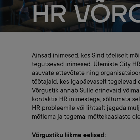
HR VÕR
Ainsad inimesed, kes Sind tõeliselt m
tegutsevad inimesed. Ülemiste City HR
asuvate ettevõtete ning organisatsioon
töötajaid, kes igapäevaselt tegelevad 
Võrgustik annab Sulle erinevaid võimalusi
kontaktis HR inimestega, sõltumata sel
HR probleemile või lihtsalt jagada mulj
mõtlema ja tegema, mõttekaaslaste ole
Võrgustiku liikme eelised: