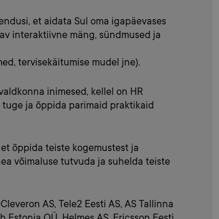
hendusi, et aidata Sul oma igapäevases
tav interaktiivne mäng, sündmused ja
d, tervisekäitumise mudel jne).
aldkonna inimesed, kellel on HR
 tuge ja õppida parimaid praktikaid
et õppida teiste kogemustest ja
hea võimaluse tutvuda ja suhelda teiste
 Cleveron AS, Tele2 Eesti AS, AS Tallinna
h Estonia OÜ, Helmes AS, Ericsson Eesti