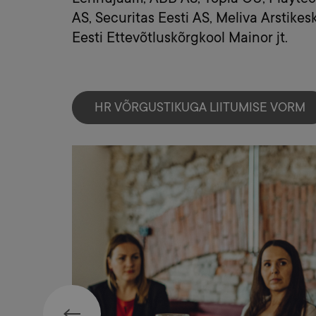
AS, Securitas Eesti AS, Meliva Arstikes
Eesti Ettevõtluskõrgkool Mainor jt.
HR VÕRGUSTIKUGA LIITUMISE VORM