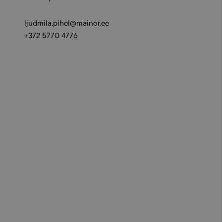
ljudmila.pihel@mainor.ee
+372 5770 4776