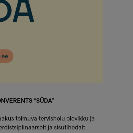
Outlook Live
ONVERENTS “SÜDA”
akus toimuva tervishoiu olevikku ja
distsiplinaarselt ja sisutihedalt