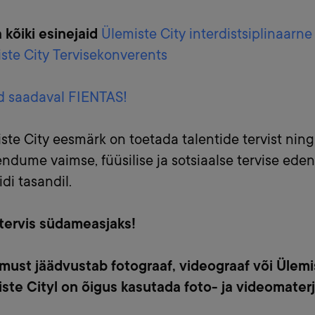
 kõiki esinejaid
Ülemiste City interdistsiplinaarn
ste City Tervisekonverents
id saadaval FIENTAS!
ste City eesmärk on toetada talentide tervist nin
ndume vaimse, füüsilise ja sotsiaalse tervise eden
idi tasandil.
tervis südameasjaks!
ust jäädvustab fotograaf, videograaf või Ülemis
ste Cityl on õigus kasutada foto- ja videomaterja