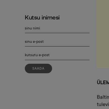
Download ICS
Google Cal
Kutsu inimesi
SAADA
ÜLEM
Balti
tulev