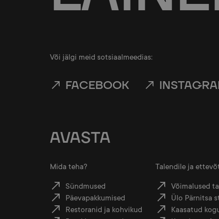
Või jälgi meid sotsiaalmeedias:
FACEBOOK
INSTAGR
AVASTA
Mida teha?
Talendile ja ettevõ
Sündmused
Võimalused tal
Päevapakkumised
Ülo Pärnitsa 
Restoranid ja kohvikud
Kaasatud kog