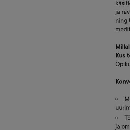
käsit
ja ra
ning 
medit
Milla
Kus 
Öpiku
Konve
Me
uurim
Tö
ja om