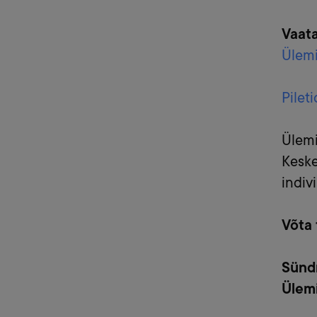
Vaata
Ülemi
Pilet
Ülemi
Keske
indivi
Võta 
Sündm
Ülemi