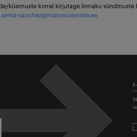
e/küsimuste korral kirjutage linnaku sündmuste k
.serka-sanchez@mainorulemiste.ee
V
uu
L