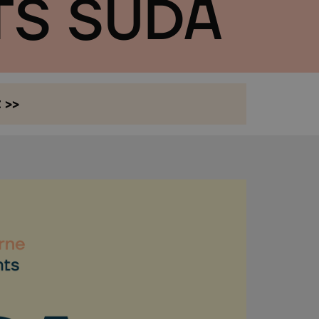
TS SÜDA
t >>