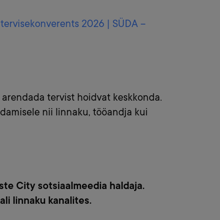
e tervisekonverents 2026 | SÜDA –
g arendada tervist hoidvat keskkonda.
damisele nii linnaku, tööandja kui
te City sotsiaalmeedia haldaja.
li linnaku kanalites.