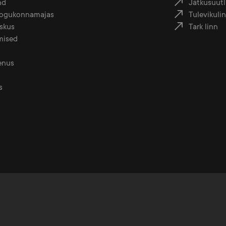
nd
Jätkusuutli
 kogukonnamajas
Tulevikuli
skus
Tark linn
mised
enus
s