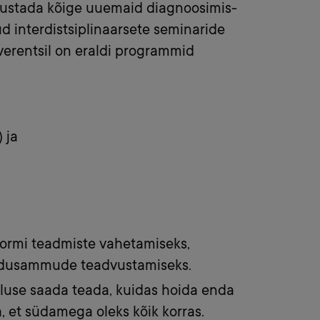
vustada kõige uuemaid diagnoosimis-
d interdistsiplinaarsete seminaride
verentsil on eraldi programmid
 ja
vormi teadmiste vahetamiseks,
 edusammude teadvustamiseks.
aluse saada teada, kuidas hoida enda
a, et südamega oleks kõik korras.