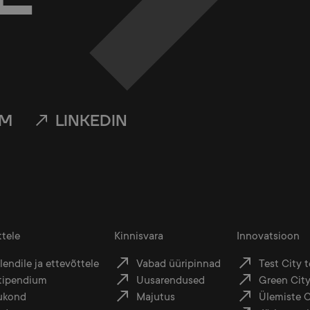
AM
LINKEDIN
ttele
Kinnisvara
Innovatsioon
endile ja ettevõttele
Vabad üüripinnad
Test City 
stipendium
Uusarendused
Green City
ukond
Majutus
Ülemiste C