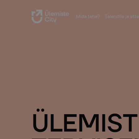
Mida teha?
Talendile ja ett
ÜLEMIST