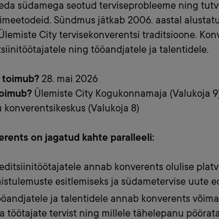
leda südamega seotud terviseprobleeme ning tut
vimeetodeid. Sündmus jätkab 2006. aastal alustatu
Ülemiste City tervisekonverentsi traditsioone. Kon
siinitöötajatele ning tööandjatele ja talentidele.
l toimub?
28. mai 2026
toimub?
Ülemiste City Kogukonnamaja (Valukoja 9)
 konverentsikeskus (Valukoja 8)
rents on jagatud kahte paralleeli:
ditsiinitöötajatele annab konverents olulise plat
istulemuste esitlemiseks ja südametervise uute
öandjatele ja talentidele annab konverents võim
a töötajate tervist ning millele tähelepanu pöörat