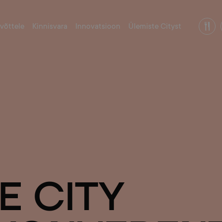
evõttele
Kinnisvara
Innovatsioon
Ülemiste Cityst
E CITY