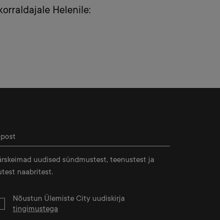
orraldajale Helenile:
ärskeimad uudised sündmustest, teenustest ja
test naabritest.
Nõustun Ülemiste City uudiskirja
tingimustega