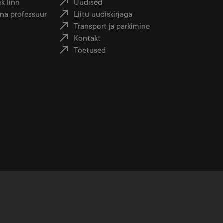
k linn
Uudised
nna professuur
Liitu uudiskirjaga
Transport ja parkimine
Kontakt
Toetused