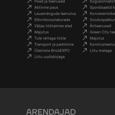
Poed ja teenused
Kogukonnafo
Aktiivne paus
Spordisaalid
Lauamängude laenutus
Konverentsike
Kõnnikoosolekurada
Sooduspakku
Väljas töötamise alad
Äriteenused
Majutus
Green City te
Tule rattaga tööle
Majutus
Transport ja parkimine
Koristusteenu
Ülemiste BrickEXPO
Liitu meiega
Liitu uudiskirjaga
ARENDAJAD