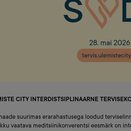
endar
iCalendar
Office 365
ISTE CITY INTERDISTSIPLINAARNE TERVISEK
maade suurimas erarahastusega loodud terviselinn
ikku vaatava meditsiinikonverentsi eesmärk on inter