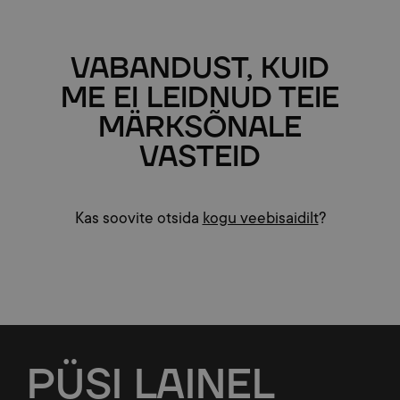
VABANDUST, KUID
ME EI LEIDNUD TEIE
MÄRKSÕNALE
VASTEID
Kas soovite otsida
kogu veebisaidilt
?
Jalus
PÜSI
LAINEL