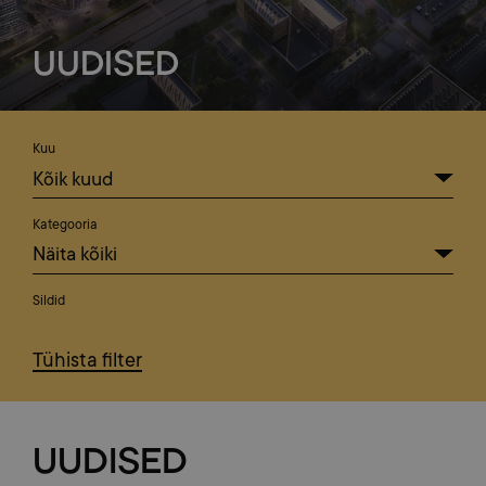
UUDISED
Uudised
Filtreeri
Kuu
Kategooria
Sildid
Tühista filter
UUDISED