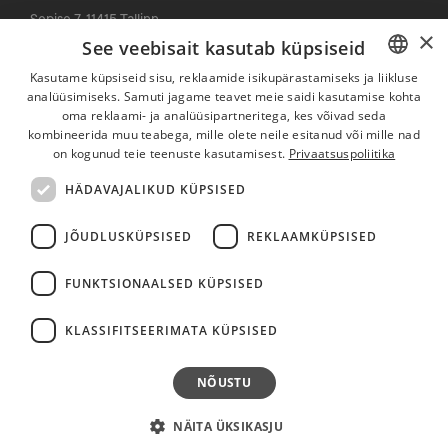
Sepise 7, 11415 Tallinn
×
Tominga maja
See veebisait kasutab küpsiseid
info@mainorulemiste.ee
Kasutame küpsiseid sisu, reklaamide isikupärastamiseks ja liikluse
Kontor: +372 5304 6992
analüüsimiseks. Samuti jagame teavet meie saidi kasutamise kohta
ESTONIAN
Klienditugi (24 h)
: +372 644 6666
oma reklaami- ja analüüsipartneritega, kes võivad seda
ENGLISH
kombineerida muu teabega, mille olete neile esitanud või mille nad
on kogunud teie teenuste kasutamisest.
Privaatsuspoliitika
Külasta veebilehte
HÄDAVAJALIKUD KÜPSISED
Ülemiste City Residences OÜ
JÕUDLUSKÜPSISED
REKLAAMKÜPSISED
Valukoja 10, 11415 Tallinn
FUNKTSIONAALSED KÜPSISED
Lurichi maja
residences@mainorulemiste.ee
KLASSIFITSEERIMATA KÜPSISED
Klienditugi (24 h)
: +372 606 6112
NÕUSTU
Külasta veebilehte
NÄITA ÜKSIKASJU