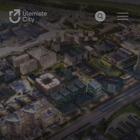
OTSI LEHELT
MENÜÜ