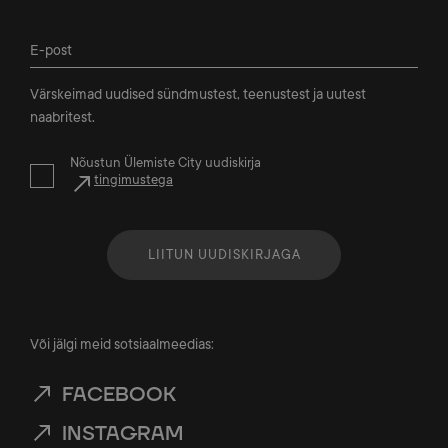
Värskeimad uudised sündmustest, teenustest ja uutest
naabritest.
Nõustun Ülemiste City uudiskirja
tingimustega
LIITUN UUDISKIRJAGA
Või jälgi meid sotsiaalmeedias:
FACEBOOK
INSTAGRAM