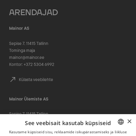
ARENDAJAD
Mainor AS
Sepise 7, 11415 Tallinn
Tominga maja
mainor@mainor.ee
Kontor: +372 5304 6992
Külasta veebilehte
Mainor Ülemiste AS
Sepise 7, 11415 Tallinn
×
Tominga maja
See veebisait kasutab küpsiseid
info@mainorulemiste.ee
Kasutame küpsiseid sisu, reklaamide isikupärastamiseks ja liikluse
Kontor: +372 5304 6992