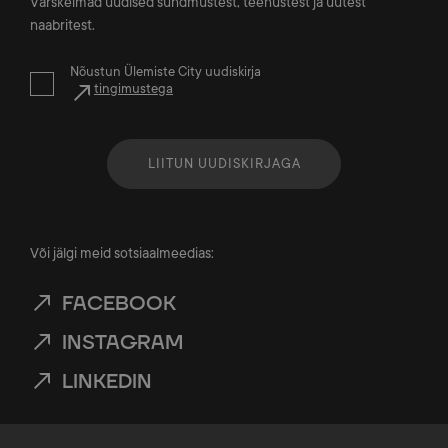
Värskeimad uudised sündmustest, teenustest ja uutest
naabritest.
Nõustun Ülemiste City uudiskirja
tingimustega
LIITUN UUDISKIRJAGA
Või jälgi meid sotsiaalmeedias:
FACEBOOK
INSTAGRAM
LINKEDIN