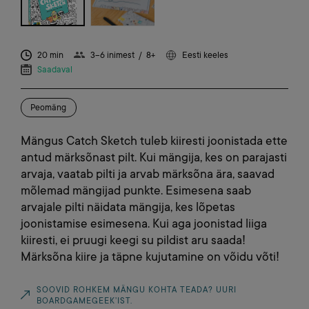
20 min
3–6 inimest / 8+
Eesti keeles
Saadaval
Peomäng
Mängus Catch Sketch tuleb kiiresti joonistada ette
antud märksõnast pilt. Kui mängija, kes on parajasti
arvaja, vaatab pilti ja arvab märksõna ära, saavad
mõlemad mängijad punkte. Esimesena saab
arvajale pilti näidata mängija, kes lõpetas
joonistamise esimesena. Kui aga joonistad liiga
kiiresti, ei pruugi keegi su pildist aru saada!
Märksõna kiire ja täpne kujutamine on võidu võti!
SOOVID ROHKEM MÄNGU KOHTA TEADA? UURI
BOARDGAMEGEEK’IST.