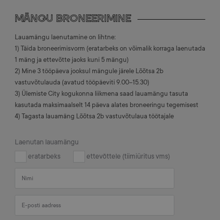
MÄNGU BRONEERIMINE
Lauamängu laenutamine on lihtne:
1) Täida broneerimisvorm (eratarbeks on võimalik korraga laenutada
1 mäng ja ettevõtte jaoks kuni 5 mängu)
2) Mine 3 tööpäeva jooksul mängule järele Lõõtsa 2b
vastuvõtulauda (avatud tööpäeviti 9.00–15.30)
3) Ülemiste City kogukonna liikmena saad lauamängu tasuta
kasutada maksimaalselt 14 päeva alates broneeringu tegemisest
4) Tagasta lauamäng Lõõtsa 2b vastuvõtulaua töötajale
Laenutan lauamängu
eratarbeks
ettevõttele (tiimiüritus vms)