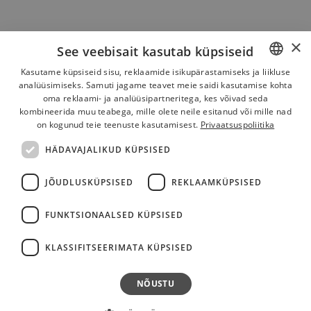
×
See veebisait kasutab küpsiseid
Kasutame küpsiseid sisu, reklaamide isikupärastamiseks ja liikluse
analüüsimiseks. Samuti jagame teavet meie saidi kasutamise kohta
ESTONIAN
oma reklaami- ja analüüsipartneritega, kes võivad seda
ENGLISH
kombineerida muu teabega, mille olete neile esitanud või mille nad
on kogunud teie teenuste kasutamisest.
Privaatsuspoliitika
HÄDAVAJALIKUD KÜPSISED
JÕUDLUSKÜPSISED
REKLAAMKÜPSISED
FUNKTSIONAALSED KÜPSISED
KLASSIFITSEERIMATA KÜPSISED
NÕUSTU